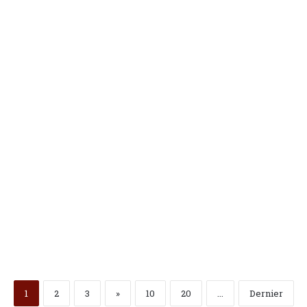
La_une
Le Maroc : pilier de stabilité
et partenaire stratégique des
États-Unis
mercredi 7 janvier 2026 / 19:25
135
1
2
3
»
10
20
...
Dernier