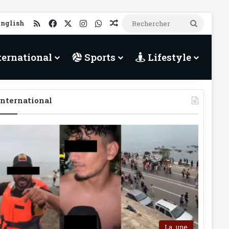
RSS
Facebook
X
Instagram
WhatsApp
Article Aléatoire
Recher
English
ternational
Sports
Lifestyle
International
La_une